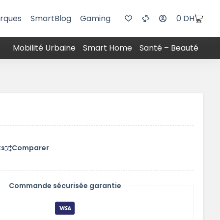
rques
SmartBlog
Gaming
0
DH
Mobilité Urbaine
Smart Home
Santé – Beauté
ts
Comparer
Commande sécurisée garantie