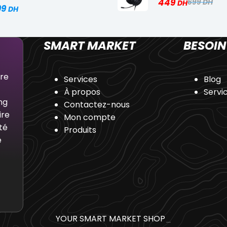
449
699
99
SMART MARKET
BESOIN
dre
Services
Blog
À propos
Servi
ng
Contactez-nous
ire
Mon compte
té
Produits
e
YOUR SMART MARKET SHOP
_