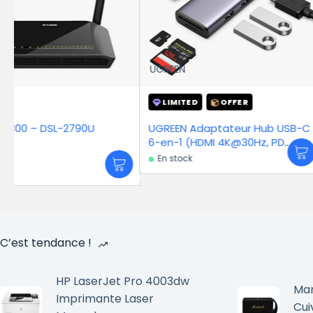
UGREEN
HP
LIMITED
OFFER
-17%
UGREEN Adaptateur Hub USB-C
HP Barrette 16GB
6-en-1 (HDMI 4K@30Hz, PD
MHz – Mémoire
100W)
En stock
3 349
DH
4 019
D
En stock
C’est tendance !
HP LaserJet Pro 4003dw
Mar
Imprimante Laser
Cui