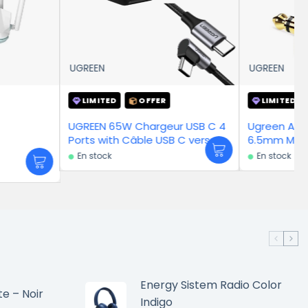
UGREEN
TED
OFFER
LIMITED
OFFER
 65W Chargeur USB C 4
Ugreen Adaptateur Audio
ith Câble USB C vers
6.5mm Male to 3.5mm Female
Coudé PD 60W Charge
ck
En stock
Energy Sistem Radio Color
te – Noir
Indigo