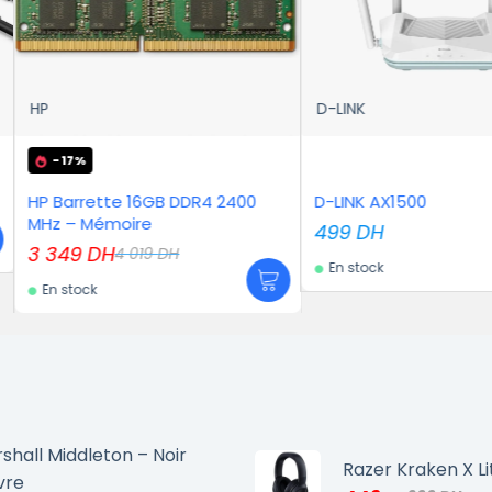
D-LINK
UGREEN
LIMI
 DDR4 2400
D-LINK AX1500
UGREEN
Ports w
499
DH
USB C 
En sto
H
Rapide
En stock
shall Middleton – Noir
Razer Kraken X Li
vre