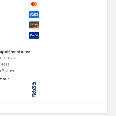
supplémentaires
e 12 mois
xpress
 7 jours
amour