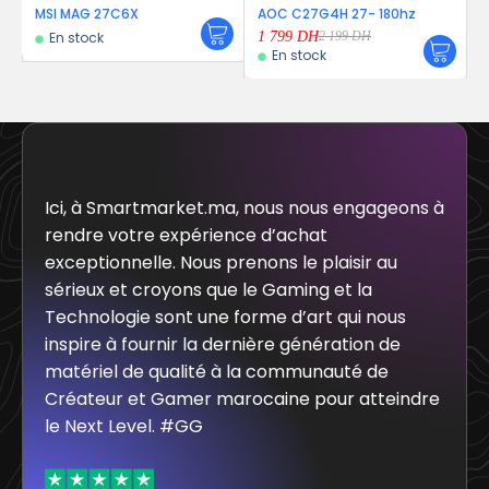
6X
AOC C27G4H 27- 180hz
MSI MAG 242C – 180
1 799
DH
1 449
DH
2 199
DH
En stock
En stock
Ici, à Smartmarket.ma, nous nous engageons à
rendre votre expérience d’achat
exceptionnelle. Nous prenons le plaisir au
sérieux et croyons que le Gaming et la
Technologie sont une forme d’art qui nous
inspire à fournir la dernière génération de
matériel de qualité à la communauté de
Créateur et Gamer marocaine pour atteindre
le Next Level. #GG