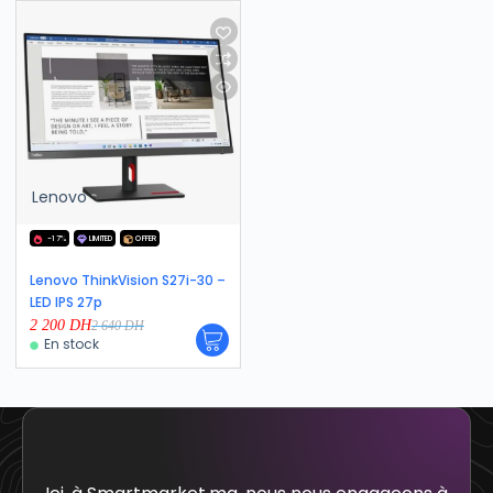
Lenovo
-17%
LIMITED
OFFER
Lenovo ThinkVision S27i-30 –
LED IPS 27p
2 200
DH
2 640
DH
En stock