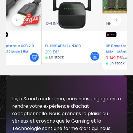
D-LINK
HP
-17%
USB 2.0
D-LINK ADSL2+ N300
HP Barrette 16GB DDR4 2
 1.5M
MHz – Mémoire
299
DH
En stock
3 349
DH
4 019
DH
En stock
Ici, à Smartmarket.ma, nous nous engageons à
rendre votre expérience d’achat
exceptionnelle. Nous prenons le plaisir au
sérieux et croyons que le Gaming et la
Technologie sont une forme d’art qui nous