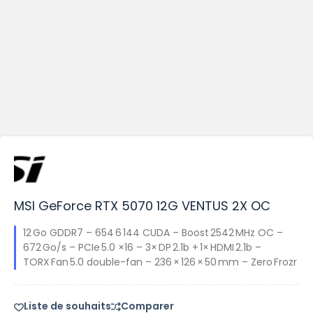
MSI GeForce RTX 5070 12G VENTUS 2X OC
12 Go GDDR7 – 654 6 144 CUDA – Boost 2542 MHz OC –
672 Go/s – PCIe 5.0 ×16 – 3× DP 2.1b + 1× HDMI 2.1b –
TORX Fan 5.0 double-fan – 236 × 126 × 50 mm – Zero Frozr
Liste de souhaits
Comparer