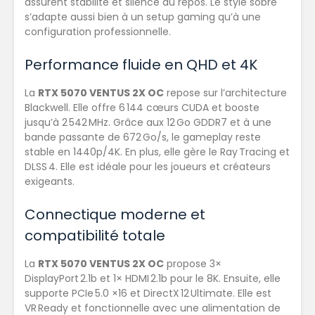
assurent stabilité et silence au repos. Le style sobre
s’adapte aussi bien à un setup gaming qu’à une
configuration professionnelle.
Performance fluide en QHD et 4K
La
RTX 5070 VENTUS 2X OC
repose sur l’architecture
Blackwell. Elle offre 6 144 cœurs CUDA et booste
jusqu’à 2 542 MHz. Grâce aux 12 Go GDDR7 et à une
bande passante de 672 Go/s, le gameplay reste
stable en 1440p/4K. En plus, elle gère le Ray Tracing et
DLSS 4. Elle est idéale pour les joueurs et créateurs
exigeants.
Connectique moderne et
compatibilité totale
La
RTX 5070 VENTUS 2X OC
propose 3×
DisplayPort 2.1b et 1× HDMI 2.1b pour le 8K. Ensuite, elle
supporte PCIe 5.0 ×16 et DirectX 12 Ultimate. Elle est
VR Ready et fonctionnelle avec une alimentation de