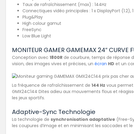
Taux de rafraîchissement (max) : 144Hz
Connectiques vidéo principales : 1 x DisplayPort (1.2), 1
Plug&Play‎
High colour gamut‎
FreeSync‎
Low Blue Light
MONITEUR GAMER GAMEMAX 24″ CURVE FU
Conception avec
1800R
de courbure, temps de réponse 
vision, des images vives et précises, un
écran
HD
et un con
La fréquence de rafraîchissement de
144 Hz
vous permet 
GMX24C144 Dites adieu aux mouvements flous et réagissez p
les jeux sportifs.
Adaptive-Sync Technologie
La technologie de
synchronisation adaptative
(Free-Sy
les coupures d’image et en minimisant les saccades et le