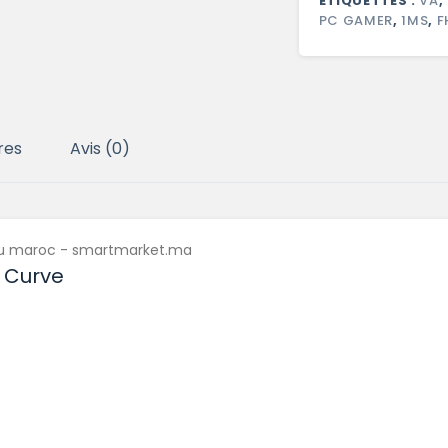
ÉTIQUETTES :
VA
,
PC GAMER
,
1MS
,
F
res
Avis (0)
 Curve