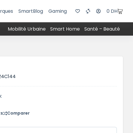
rques
SmartBlog
Gaming
0
DH
Mobilité Urbaine
Smart Home
Santé – Beauté
4C144
k
ts
Comparer