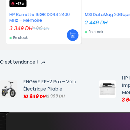
LI
6GB DDR4 2400
MSI DataMag 20Gbps
Ugre
e
RJ45
2 449
DH
En 
9
DH
En stock
C’est tendance !
HP 
ENGWE EP-2 Pro – Vélo
Imp
Électrique Pliable
Mo
10 949
12 999
3 