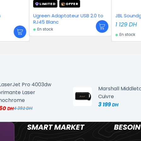
MITED
OFFER
en Adaptateur USB 2.0 to
JBL Soundgear Sense – Noir
 Blanc
1 129
DH
stock
En stock
LaserJet Pro 4003dw
Marshall Middleto
rimante Laser
Cuivre
nochrome
3 199
660
4 392
SMART MARKET
BESOIN