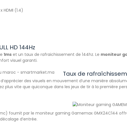
 x HDMI (1.4)
LL HD 144Hz
de
1ms
et un taux de rafraichissement de 144hz. Le
moniteur 
fort visuel garanti.
Taux de rafraîchissem
d’apprécier des visuels en mouvement d’une manière absolum
lus vite que quiconque dans les jeux de tir à la première perso
nc) fournit par le moniteur gaming Gamemax GMX24C144 offre l’ac
 décalage d’entrée.