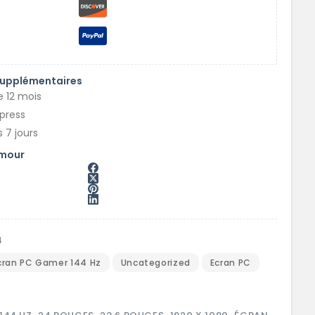
supplémentaires
e 12 mois
xpress
 7 jours
amour
4
cran PC Gamer 144 Hz
Uncategorized
Ecran PC