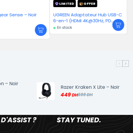
LIMITED
OFFER
LIMITED
OFFER
UGREEN Adaptateur Hub USB-C
UGREEN Adaptateur 
6-en-1 (HDMI 4K@30Hz, PD
5.0 pour TV Émetteu
100W)
Récepteur 2 en 1 Bl
En stock
En stock
Jack AUX
n – Noir
Razer Kraken X Lite – Noir
449
699
 D'ASSIST ?
STAY TUNED.