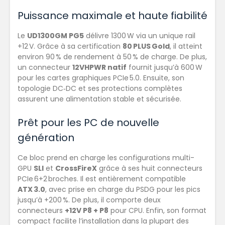
Puissance maximale et haute fiabilité
Le
UD1300GM PG5
délivre 1300 W via un unique rail
+12 V. Grâce à sa certification
80 PLUS Gold
, il atteint
environ 90 % de rendement à 50 % de charge. De plus,
un connecteur
12VHPWR natif
fournit jusqu’à 600 W
pour les cartes graphiques PCIe 5.0. Ensuite, son
topologie DC‑DC et ses protections complètes
assurent une alimentation stable et sécurisée.
Prêt pour les PC de nouvelle
génération
Ce bloc prend en charge les configurations multi-
GPU
SLI
et
CrossFireX
grâce à ses huit connecteurs
PCIe 6+2 broches. Il est entièrement compatible
ATX 3.0
, avec prise en charge du PSDG pour les pics
jusqu’à +200 %. De plus, il comporte deux
connecteurs
+12V P8 + P8
pour CPU. Enfin, son format
compact facilite l’installation dans la plupart des