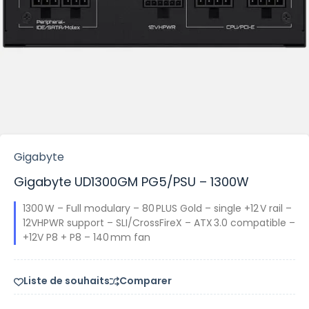
Gigabyte
Gigabyte UD1300GM PG5/PSU – 1300W
1300 W – Full modulary – 80 PLUS Gold – single +12 V rail –
12VHPWR support – SLI/CrossFireX – ATX 3.0 compatible –
+12V P8 + P8 – 140 mm fan
Liste de souhaits
Comparer