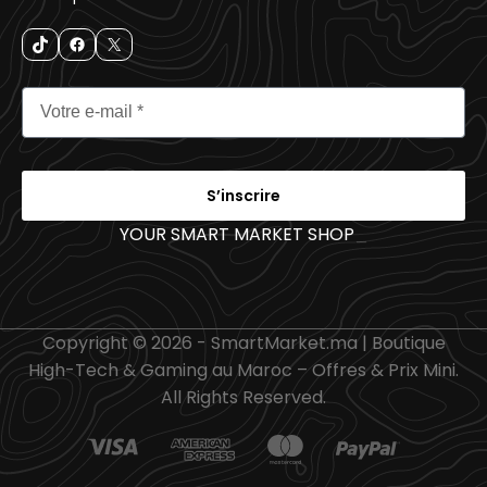
S’inscrire
YOUR SMART MARKET SHOP
_
Copyright © 2026 - SmartMarket.ma | Boutique
High-Tech & Gaming au Maroc – Offres & Prix Mini.
All Rights Reserved.