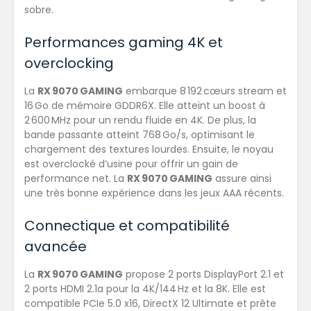
sobre.
Performances gaming 4K et
overclocking
La
RX 9070 GAMING
embarque 8 192 cœurs stream et
16 Go de mémoire GDDR6X. Elle atteint un boost à
2 600 MHz pour un rendu fluide en 4K. De plus, la
bande passante atteint 768 Go/s, optimisant le
chargement des textures lourdes. Ensuite, le noyau
est overclocké d’usine pour offrir un gain de
performance net. La
RX 9070 GAMING
assure ainsi
une très bonne expérience dans les jeux AAA récents.
Connectique et compatibilité
avancée
La
RX 9070 GAMING
propose 2 ports DisplayPort 2.1 et
2 ports HDMI 2.1a pour la 4K/144 Hz et la 8K. Elle est
compatible PCIe 5.0 x16, DirectX 12 Ultimate et prête