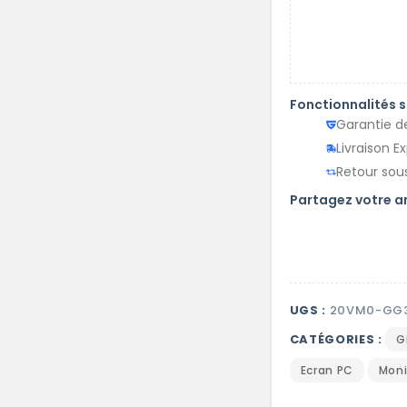
Fonctionnalités 
Garantie d
Livraison E
Retour sous
Partagez votre 
UGS :
20VM0-GG3
CATÉGORIES :
G
Ecran PC
Moni