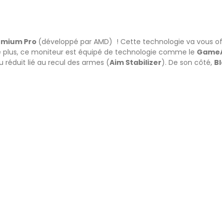
emium Pro
(développé par AMD) ! Cette technologie va vous offr
e plus, ce moniteur est équipé de technologie comme le
GameA
ou réduit lié au recul des armes (
Aim Stabilizer
). De son côté,
Bl