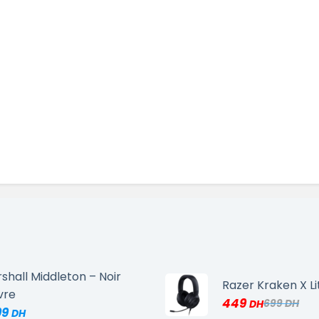
shall Middleton – Noir
Razer Kraken X Li
vre
449
699
99