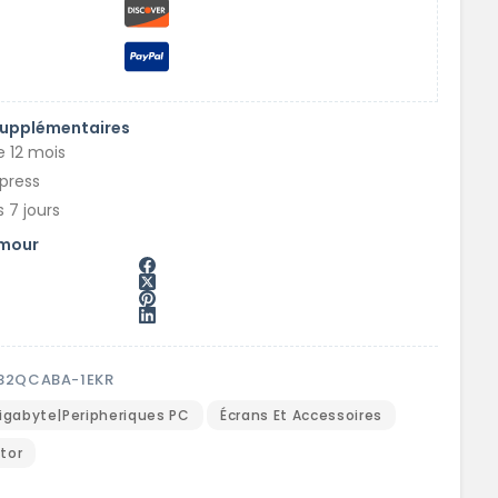
supplémentaires
e 12 mois
xpress
 7 jours
amour
2QCABA-1EKR
igabyte|Peripheriques PC
Écrans Et Accessoires
tor