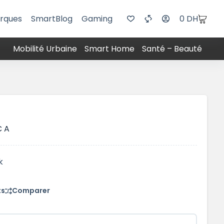
rques
SmartBlog
Gaming
0
DH
Mobilité Urbaine
Smart Home
Santé – Beauté
C A
k
ts
Comparer