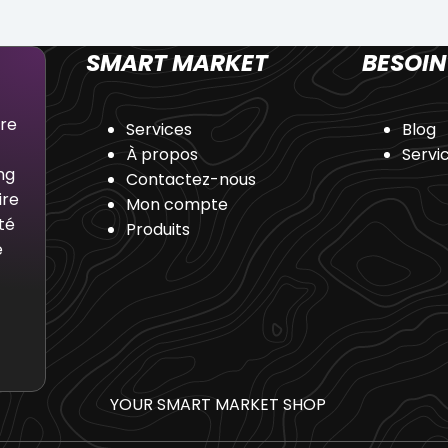
SMART MARKET
BESOIN
dre
Services
Blog
À propos
Servi
ng
Contactez-nous
ire
Mon compte
té
Produits
e
YOUR SMART MARKET SHOP
_