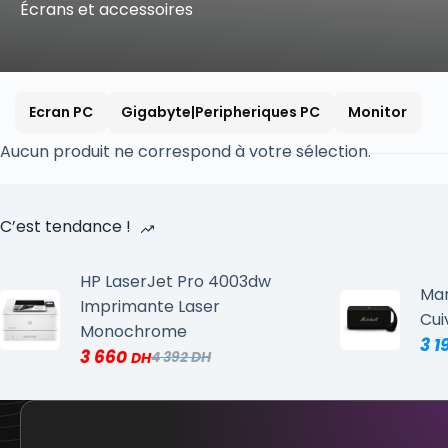
Écrans et accessoires
Ecran PC
Gigabyte|Peripheriques PC
Monitor
Aucun produit ne correspond à votre sélection.
C’est tendance !
HP LaserJet Pro 4003dw
Mar
Imprimante Laser
Cui
Monochrome
3 1
3 660
4 392