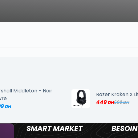
shall Middleton – Noir
Razer Kraken X Li
vre
449
699
99
SMART MARKET
BESOIN