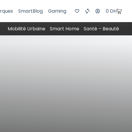
rques
SmartBlog
Gaming
0
DH
Mobilité Urbaine
Smart Home
Santé – Beauté