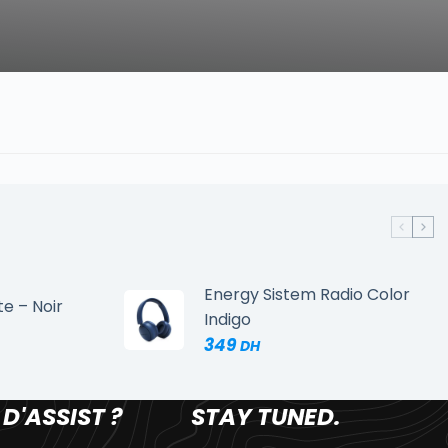
Energy Sistem Radio Color
te – Noir
Indigo
349
 D'ASSIST ?
STAY TUNED.