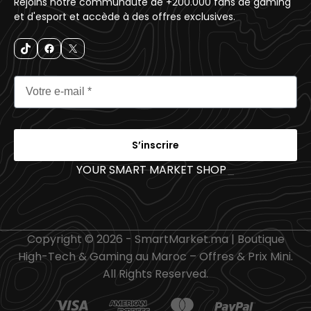
Rejoins notre communauté de +200.000 fans de gaming
et d'esport et accède à des offres exclusives.
S’inscrire
YOUR SMART MARKET SHOP
_
Copyright © 2026 - SmartMarket.ma | Boutique
High-Tech & Gaming au Maroc – Offres & Prix Mini.
All Rights Reserved.