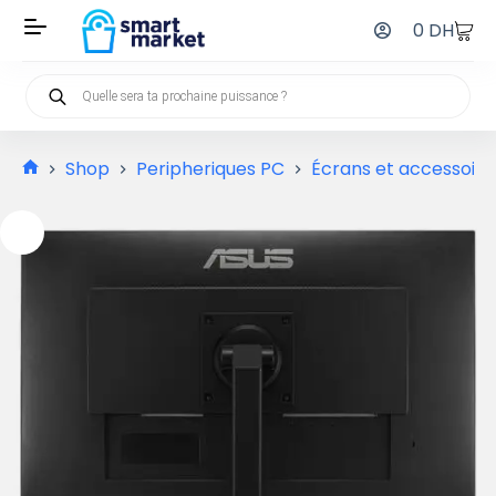
0
DH
Shop
Peripheriques PC
Écrans et accessoire