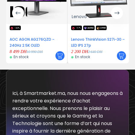
Lenovo
-23%
-17%
LIMITED
OFFER
AOC AGON AG276QZD –
Lenovo ThinkVision S27i-30 –
240Hz 2.5K OLED
LED IPS 27p
8 499
DH
2 200
DH
10 990
DH
2 640
DH
En stock
En stock
Ici, à Smartmarket.ma, nous nous engageons à
rendre votre expérience d’achat
exceptionnelle. Nous prenons le plaisir au
sérieux et croyons que le Gaming et la
Technologie sont une forme d’art qui nous
inspire à fournir la dernière génération de