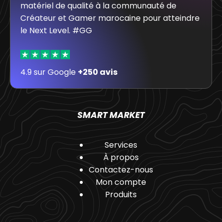
matériel de qualité à la communauté de
Créateur et Gamer marocaine pour atteindre
le Next Level. #GG
4.9 sur Google
+250 avis
SMART MARKET
Services
À propos
Contactez-nous
Mon compte
Produits