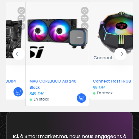
Connect
DR4
MAG CORELIQUID A13 240
Connect Frost FRGB
Black
99
DH
En stock
849
DH
En stock
Ici, à Smartmarket.ma, nous nous engageons à