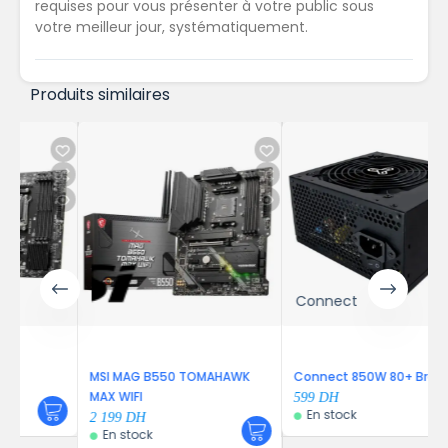
requises pour vous présenter à votre public sous
votre meilleur jour, systématiquement.
Produits similaires
Connect
MSI MAG B550 TOMAHAWK
Connect 850W 80+ Bronze
MAX WIFI
599
DH
En stock
2 199
DH
En stock