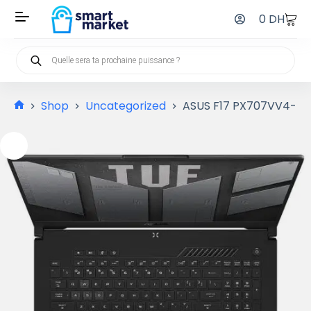
0
DH
Shop
Uncategorized
ASUS F17 PX707VV4-LL