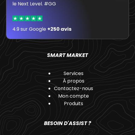
le Next Level. #GG
4.9 sur Google
+250 avis
SMART MARKET
Services
À propos
Contactez-nous
Mon compte
Produits
BESOIN D'ASSIST ?