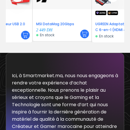
UGREEN
LIMITED
OFFER
.0
MSI DataMag 20Gbps
UGREEN Adaptateur Hub USB-
C 6-en-1 (HDMI 4K@30Hz, PD
2 449
DH
En stock
100W)
En stock
Ici, à Smartmarket.ma, nous nous engageons à
rendre votre expérience d’achat
exceptionnelle. Nous prenons le plaisir au
sérieux et croyons que le Gaming et la
Technologie sont une forme d’art qui nous
inspire à fournir la dernière génération de
matériel de qualité à la communauté de
Créateur et Gamer marocaine pour atteindre