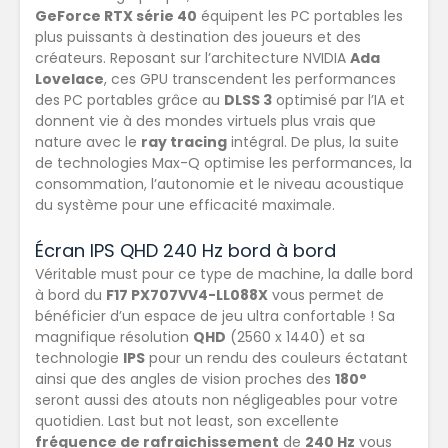
GeForce RTX série 40
équipent les PC portables les
plus puissants à destination des joueurs et des
créateurs. Reposant sur l’architecture NVIDIA
Ada
Lovelace
, ces GPU transcendent les performances
des PC portables grâce au
DLSS 3
optimisé par l’IA et
donnent vie à des mondes virtuels plus vrais que
nature avec le
ray tracing
intégral. De plus, la suite
de technologies Max-Q optimise les performances, la
consommation, l’autonomie et le niveau acoustique
du système pour une efficacité maximale.
Écran IPS QHD 240 Hz bord à bord
Véritable must pour ce type de machine, la dalle bord
à bord du
F17 PX707VV4-LL088X
vous permet de
bénéficier d’un espace de jeu ultra confortable ! Sa
magnifique résolution
QHD
(2560 x 1440) et sa
technologie
IPS
pour un rendu des couleurs éctatant
ainsi que des angles de vision proches des
180°
seront aussi des atouts non négligeables pour votre
quotidien. Last but not least, son excellente
fréquence de rafraichissement
de
240 Hz
vous