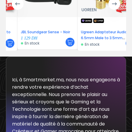
UGREEN
LIMITED
OFFER
o
JBL Soundgear Sense – Noir
Ugreen Adaptateur Audio
6.5mm Male to 3.5mm
1 129
DH
En stock
Female
En stock
Ici, à Smartmarket.ma, nous nous engageons à
rendre votre expérience d’achat
exceptionnelle. Nous prenons le plaisir au
sérieux et croyons que le Gaming et la
Technologie sont une forme d’art qui nous
inspire à fournir la dernière génération de
matériel de qualité à la communauté de
Créateur et Gamer marocaine pour atteindre