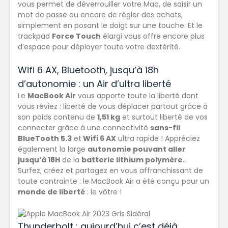
vous permet de déverrouiller votre Mac, de saisir un
mot de passe ou encore de régler des achats,
simplement en posant le doigt sur une touche. Et le
trackpad
Force Touch
élargi vous offre encore plus
d’espace pour déployer toute votre dextérité.
Wifi 6 AX, Bluetooth, jusqu’à 18h
d’autonomie : un Air d’ultra liberté
Le
MacBook Air
vous apporte toute la liberté dont
vous rêviez : liberté de vous déplacer partout grâce à
son poids contenu de
1,51 kg
et surtout liberté de vos
connecter grâce à une connectivité
sans-fil
BlueTooth 5.3
et
Wifi 6 AX
ultra rapide ! Appréciez
également la large
autonomie pouvant aller
jusqu’à 18H
de la
batterie lithium polymère
..
Surfez, créez et partagez en vous affranchissant de
toute contrainte : le MacBook Air a été conçu pour un
monde de liberté
: le vôtre !
Thunderbolt : aujourd’hui c’est déjà