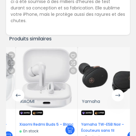
ci a été soumise à des milliers d’heures de test
durant sa conception et sa fabrication. Elle sublime
votre iPhone, mais le protège aussi des rayures et des
chutes.
Produits similaires
XIAOMI
Yamaha
LIMITED
OFFER
LIMITED
OFFER
Xiaomi Redmi Buds 5 – Blanc
Yamaha TW-E5B Noir –
Écouteurs sans fil
En stock