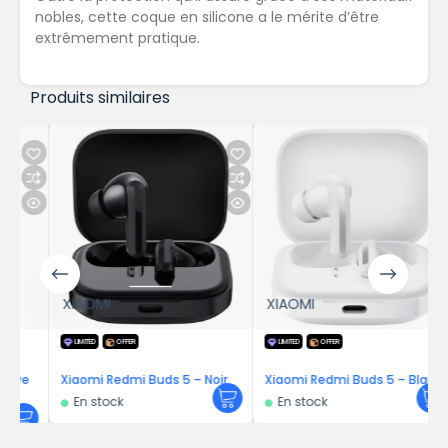
nobles, cette coque en silicone a le mérite d’être
extrêmement pratique.
Produits similaires
XIAOMI
XIAOMI
LIMITED
OFFER
LIMITED
OFFER
e
Xiaomi Redmi Buds 5 – Noir
Xiaomi Redmi Buds 5 – Blanc
En stock
En stock