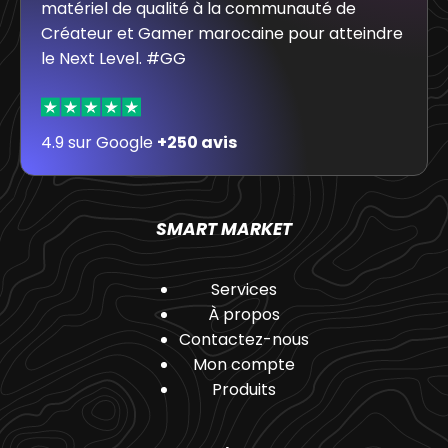
matériel de qualité à la communauté de
Créateur et Gamer marocaine pour atteindre
le Next Level. #GG
4.9 sur Google
+250 avis
SMART MARKET
Services
À propos
Contactez-nous
Mon compte
Produits