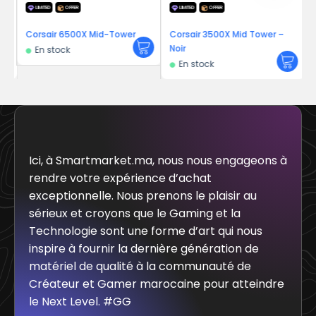
LIMITED
OFFER
LIMITED
OFFER
ow
Corsair 6500X Mid-Tower
Corsair 3500X Mid Tower –
C
Noir
En stock
En stock
Ici, à Smartmarket.ma, nous nous engageons à
rendre votre expérience d’achat
exceptionnelle. Nous prenons le plaisir au
sérieux et croyons que le Gaming et la
Technologie sont une forme d’art qui nous
inspire à fournir la dernière génération de
matériel de qualité à la communauté de
Créateur et Gamer marocaine pour atteindre
le Next Level. #GG