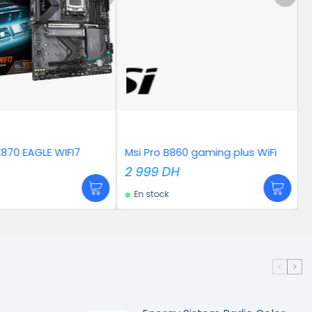
i Pro B860 gaming plus WiFi
MSI MAG CORELIQUID C280
999
DH
1 459
DH
n stock
En stock