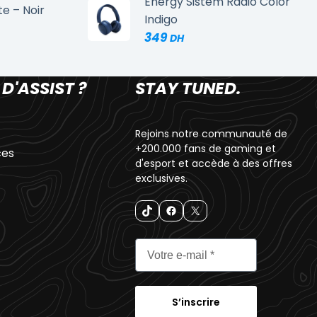
Energy Sistem Radio Color
te – Noir
Indigo
349
 D'ASSIST ?
STAY TUNED.
Rejoins notre communauté de
+200.000 fans de gaming et
ces
d'esport et accède à des offres
exclusives.
S’inscrire