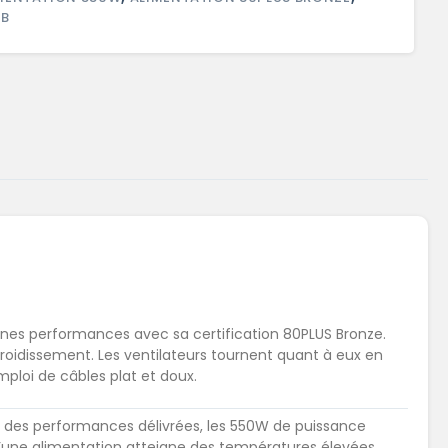
GB
nnes performances avec sa certification 80PLUS Bronze.
froidissement. Les ventilateurs tournent quant à eux en
ploi de câbles plat et doux.
au des performances délivrées, les 550W de puissance
u’une alimentation atteigne des températures élevées,