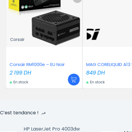
oir
MAG CORELIQUID A13 240 Black
MSI MAG Core
Blanc
849
DH
1 399
DH
En stock
En stock
C’est tendance !
HP LaserJet Pro 4003dw