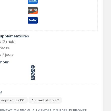
supplémentaires
e 12 mois
xpress
 7 jours
amour
M
omposants PC
Alimentation PC
MENTATION 550W
,
ALIMENTATION 80PLUS BRONZE
,