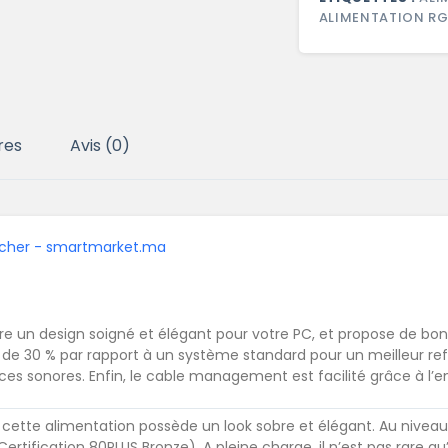
ALIMENTATION R
res
Avis (0)
e un design soigné et élégant pour votre PC, et propose de bo
ru de 30 % par rapport à un système standard pour un meilleur re
s sonores. Enfin, le cable management est facilité grâce à l’em
n, cette alimentation possède un look sobre et élégant. Au nive
tification 80PLUS Bronze). A pleine charge, il n’est pas rare q