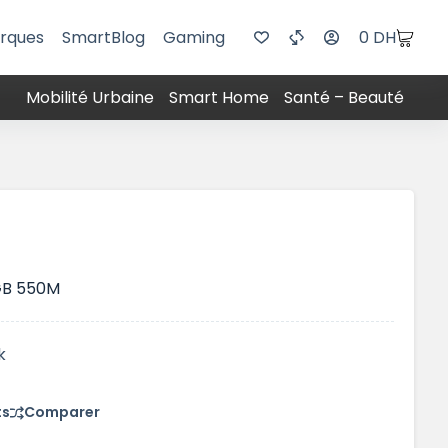
rques
SmartBlog
Gaming
0
DH
Mobilité Urbaine
Smart Home
Santé – Beauté
GB 550M
k
ts
Comparer