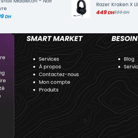
shall Middleton – Noir
Razer Kraken X Li
vre
449
699
99
SMART MARKET
BESOIN
dre
Services
Blog
À propos
Servi
ng
Contactez-nous
ire
Mon compte
té
Produits
e