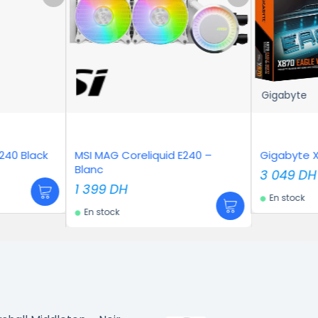
Gigabyte
liquid E240 –
Gigabyte X870 EAGLE WIFI7
Ms
3 049
DH
2 
En stock
E