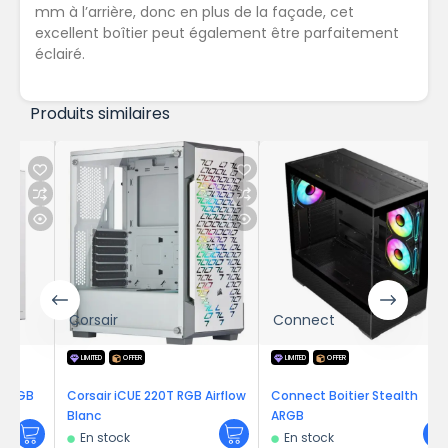
mm à l’arrière, donc en plus de la façade, cet
excellent boîtier peut également être parfaitement
éclairé.
Produits similaires
Corsair
Connect
LIMITED
OFFER
LIMITED
OFFER
GB
Corsair iCUE 220T RGB Airflow
Connect Boitier Stealth
Blanc
ARGB
En stock
En stock