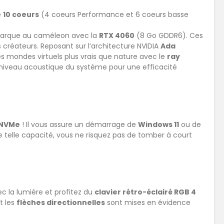
e
10 coeurs
(4 coeurs Performance et 6 coeurs basse
 marque au caméleon avec la
RTX 4060
(8 Go GDDR6). Ces
s créateurs. Reposant sur l’architecture NVIDIA
Ada
es mondes virtuels plus vrais que nature avec le
ray
e niveau acoustique du système pour une efficacité
 NVMe
! Il vous assure un démarrage de
Windows 11
ou de
 telle capacité, vous ne risquez pas de tomber à court
ec la lumière et profitez du
clavier rétro-éclairé RGB 4
t les
flèches directionnelles
sont mises en évidence