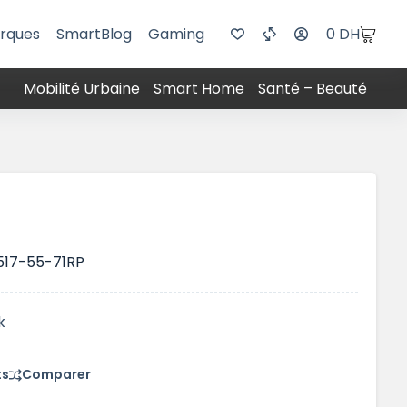
rques
SmartBlog
Gaming
0
DH
Mobilité Urbaine
Smart Home
Santé – Beauté
517-55-71RP
k
ts
Comparer