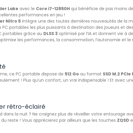
lder Lake
avec le
Core i7-12650H
qui bénéficie de pas moins d
ellentes performances en jeu !
er Nitro 5
intègre une des toutes dernières nouveautés de la
 PC portables les plus puissants à destination des joueurs et de
C portables grâce au
DLSS 3
optimisé par l’IA et donnent vie à d
Q optimise les performances, la consommation, l’autonomie et l
té
stème, ce PC portable dispose de
512 Go
au format
SSD M.2 PCIe
ement ! Plus qu’un confort, un vrai indispensable ! Et avec une
er rétro-éclairé
d dans la nuit ? Ne craignez plus de réveiller votre entourage av
r du reste ! Vous apprécierez par ailleurs que les touches
ZQSD
e