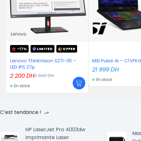
Lenovo
-17%
LIMITED
OFFER
Lenovo ThinkVision S27i-30 –
MSI Pulse AI – C1VF
LED IPS 27p
21 999
DH
2 200
DH
2 640
DH
En stock
En stock
C’est tendance !
HP LaserJet Pro 4003dw
Mar
Imprimante Laser