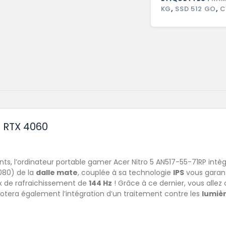
KG
,
SSD 512 GO
,
C
t RTX 4060
nts, l’ordinateur portable gamer Acer Nitro 5 AN517-55-71RP intè
080) de la
dalle mate
, couplée à sa technologie
IPS
vous garant
taux de rafraichissement de
144 Hz
! Grâce à ce dernier, vous allez
 notera également l’intégration d’un traitement contre les
lumiè