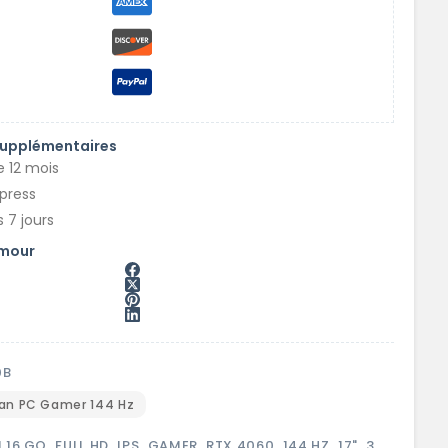
supplémentaires
e 12 mois
xpress
 7 jours
amour
0B
ran PC Gamer 144 Hz
 16 GO
,
FULL HD
,
IPS
,
GAMER
,
RTX 4060
,
144 HZ
,
17"
,
3