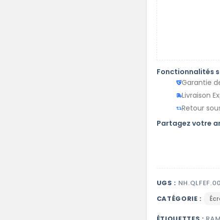
Fonctionnalités 
Garantie d
Livraison E
Retour sous
Partagez votre 
UGS :
NH.QLFEF.0
CATÉGORIE :
Éc
ÉTIQUETTES :
RAM