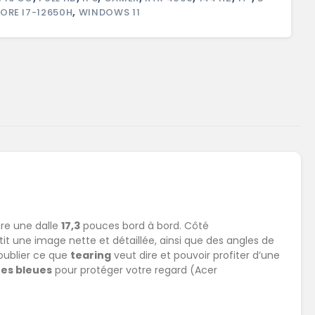
ORE I7-12650H
,
WINDOWS 11
gre une dalle
17,3
pouces bord à bord. Côté
it une image nette et détaillée, ainsi que des angles de
 oublier ce que
tearing
veut dire et pouvoir profiter d’une
res bleues
pour protéger votre regard (Acer