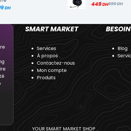
vre
449
699
99
SMART MARKET
BESOIN
dre
Services
Blog
À propos
Servi
ng
Contactez-nous
ire
Mon compte
té
Produits
e
YOUR SMART MARKET SHOP
_