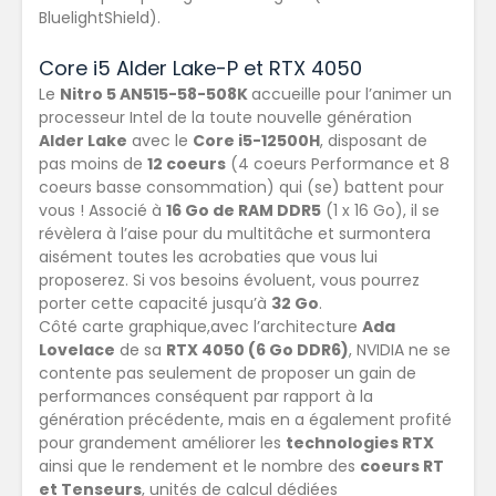
BluelightShield).
Core i5 Alder Lake-P et RTX 4050
Le
Nitro 5 AN515-58-508K
accueille pour l’animer un
processeur Intel de la toute nouvelle génération
Alder Lake
avec le
Core i5-12500H
, disposant de
pas moins de
12 coeurs
(4 coeurs Performance et 8
coeurs basse consommation) qui (se) battent pour
vous ! Associé à
16 Go de RAM DDR5
(1 x 16 Go), il se
révèlera à l’aise pour du multitâche et surmontera
aisément toutes les acrobaties que vous lui
proposerez. Si vos besoins évoluent, vous pourrez
porter cette capacité jusqu’à
32 Go
.
Côté carte graphique,avec l’architecture
Ada
Lovelace
de sa
RTX 4050 (6 Go DDR6)
, NVIDIA ne se
contente pas seulement de proposer un gain de
performances conséquent par rapport à la
génération précédente, mais en a également profité
pour grandement améliorer les
technologies RTX
ainsi que le rendement et le nombre des
coeurs RT
et Tenseurs
, unités de calcul dédiées