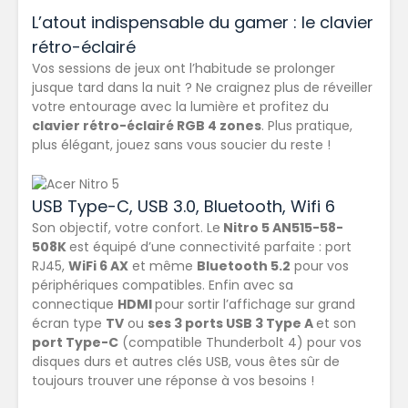
L’atout indispensable du gamer : le clavier
rétro-éclairé
Vos sessions de jeux ont l’habitude se prolonger
jusque tard dans la nuit ? Ne craignez plus de réveiller
votre entourage avec la lumière et profitez du
clavier rétro-éclairé RGB 4 zones
. Plus pratique,
plus élégant, jouez sans vous soucier du reste !
USB Type-C, USB 3.0, Bluetooth, Wifi 6
Son objectif, votre confort. Le
Nitro 5 AN515-58-
508K
est équipé d’une connectivité parfaite : port
RJ45,
WiFi 6 AX
et même
Bluetooth 5.2
pour vos
périphériques compatibles. Enfin avec sa
connectique
HDMI
pour sortir l’affichage sur grand
écran type
TV
ou
ses 3 ports USB 3 Type A
et son
port Type-C
(compatible Thunderbolt 4) pour vos
disques durs et autres clés USB, vous êtes sûr de
toujours trouver une réponse à vos besoins !