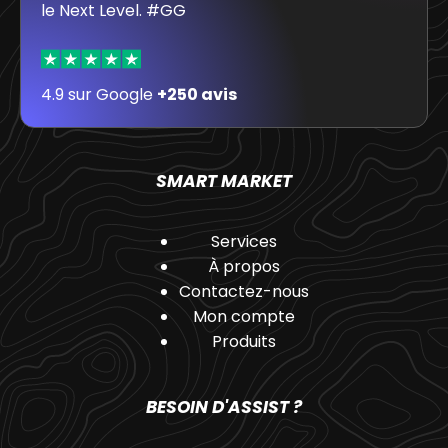
le Next Level. #GG
4.9 sur Google
+250 avis
SMART MARKET
Services
À propos
Contactez-nous
Mon compte
Produits
BESOIN D'ASSIST ?