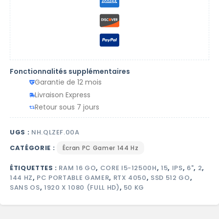
Fonctionnalités supplémentaires
Garantie de 12 mois
Livraison Express
Retour sous 7 jours
UGS :
NH.QLZEF.00A
CATÉGORIE :
Écran PC Gamer 144 Hz
ÉTIQUETTES :
RAM 16 GO
,
CORE I5-12500H
,
15
,
IPS
,
6"
,
2
,
144 HZ
,
PC PORTABLE GAMER
,
RTX 4050
,
SSD 512 GO
,
SANS OS
,
1920 X 1080 (FULL HD)
,
50 KG