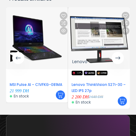
Lenovo
-17%
LIMITED
OFFER
MSI Pulse AI – C1VFKG-081MA
Lenovo ThinkVision S27i-30 –
LED IPS 27p
21 999
DH
En stock
2 200
DH
2 640
DH
En stock