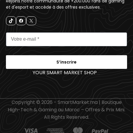
Rejoins notre communauté de +200.000 fans de gaming
et d'esport et accède à des offres exclusives.
S’inscrire
YOUR SMART MARKET SHOP
_
Copyright © 2026 - SmartMarket.ma | Boutique
High-Tech & Gaming au Maroc – Offres & Prix Mini.
All Rights Reserved.