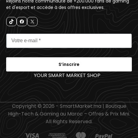
Rejoins notre communauté de +200.000 fans de gaming
et d'esport et accède à des offres exclusives.
S’inscrire
YOUR SMART MARKET SHOP
_
Copyright © 2026 - SmartMarket.ma | Boutique
High-Tech & Gaming au Maroc – Offres & Prix Mini.
All Rights Reserved.