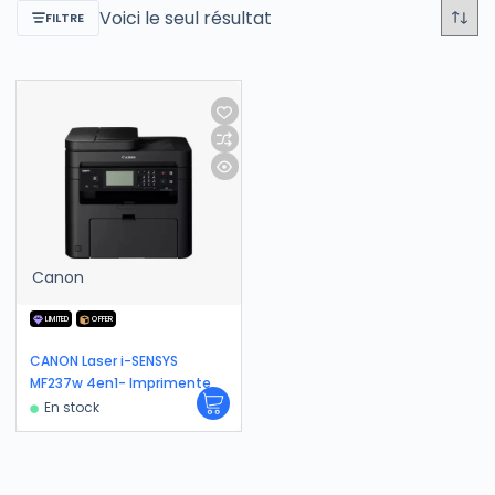
Voici le seul résultat
FILTRE
Canon
LIMITED
OFFER
CANON Laser i-SENSYS
MF237w 4en1- Imprimente
En stock