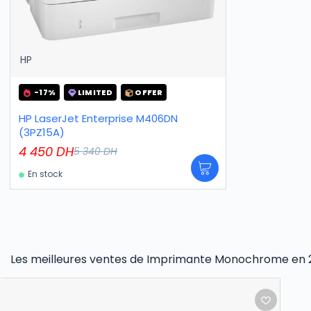
HP
-17%
LIMITED
OFFER
HP LaserJet Enterprise M406DN
(3PZ15A)
4 450
DH
5 340
DH
En stock
Les meilleures ventes de Imprimante Monochrome en 