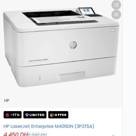
HP
-17%
LIMITED
OFFER
HP LaserJet Enterprise M406DN (3PZ15A)
4 450
DH
5 340
DH