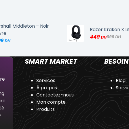
shall Middleton – Noir
Razer Kraken X Li
vre
449
699
99
SMART MARKET
BESOIN
dre
Services
Blog
À propos
Servi
ng
Contactez-nous
ire
Mon compte
té
Produits
e