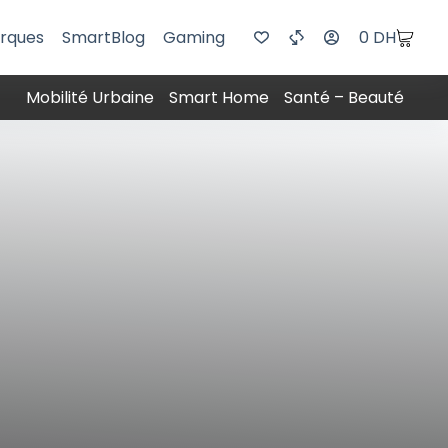
rques
SmartBlog
Gaming
0
DH
Mobilité Urbaine
Smart Home
Santé – Beauté