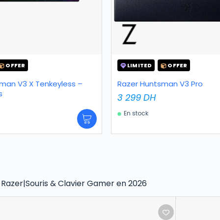
OFFER
LIMITED
OFFER
man V3 X Tenkeyless –
Razer Huntsman V3 Pro
s
3 299
DH
En stock
 Razer|Souris & Clavier Gamer en 2026