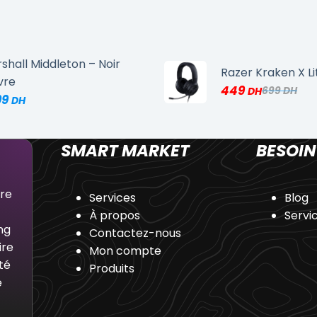
shall Middleton – Noir
Razer Kraken X Li
vre
449
699
99
SMART MARKET
BESOIN
dre
Services
Blog
À propos
Servi
ng
Contactez-nous
ire
Mon compte
té
Produits
e