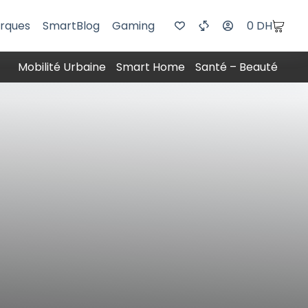
rques
SmartBlog
Gaming
0
DH
Mobilité Urbaine
Smart Home
Santé – Beauté