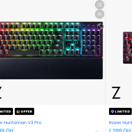
IMITED
OFFER
LIMITED
er Huntsman V3 Pro
Razer Hun
99
DH
1 299
DH