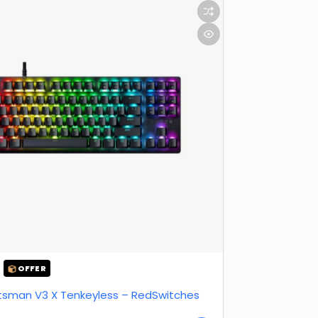
OFFER
tsman V3 X Tenkeyless – RedSwitches