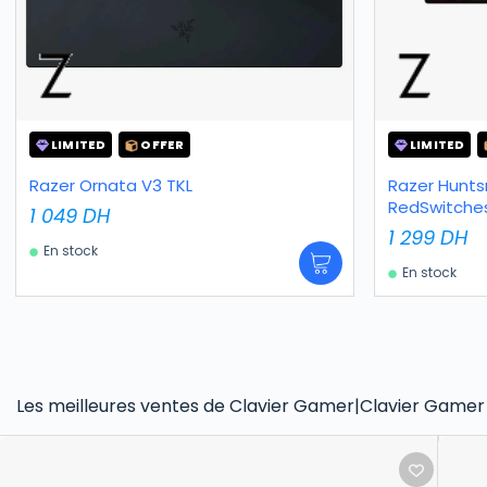
LIMITED
OFFER
LIMITED
Razer Ornata V3 TKL
Razer Hunts
RedSwitche
1 049
DH
1 299
DH
En stock
En stock
Les meilleures ventes de Clavier Gamer|Clavier Gamer