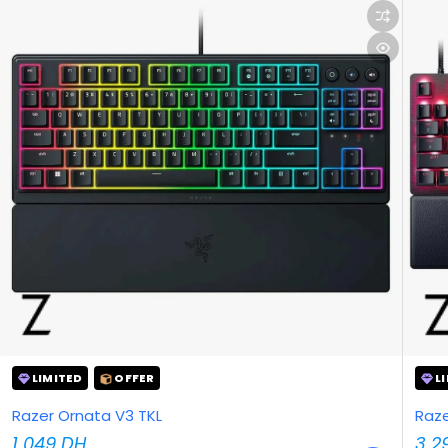
LIMITED
OFFER
L
Razer Ornata V3 TKL
Raz
1 049
DH
3 2