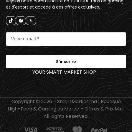
Rejoins notre communauté de +200.000 fans de gaming
et d'esport et accède à des offres exclusives.
S’inscrire
YOUR SMART MARKET SHOP
_
Copyright © 2026 - SmartMarket.ma | Boutique
High-Tech & Gaming au Maroc – Offres & Prix Mini.
All Rights Reserved.