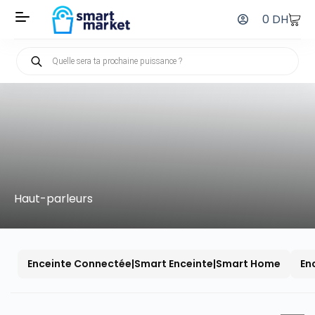
0
DH
Haut-parleurs
Enceinte Connectée|Smart Enceinte|Smart Home
En