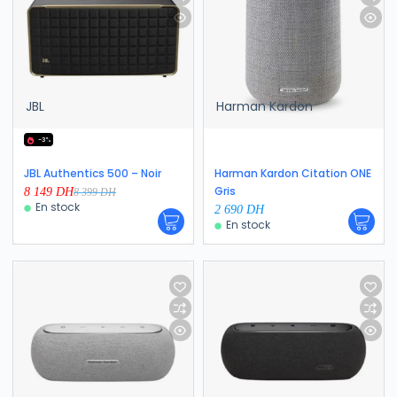
JBL
Harman Kardon
-3%
JBL Authentics 500 – Noir
Harman Kardon Citation ONE
Gris
8 149
DH
8 399
DH
En stock
2 690
DH
En stock