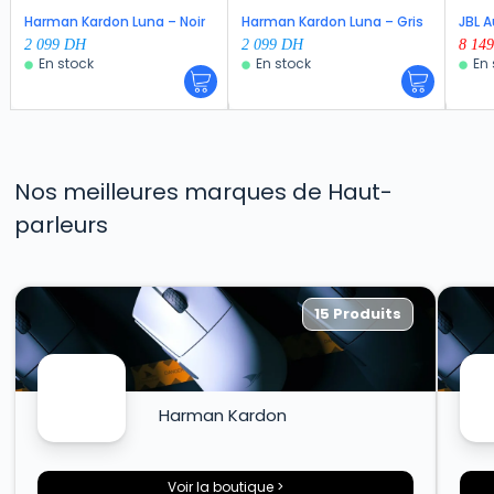
Harman Kardon Luna – Noir
Harman Kardon Luna – Gris
JBL A
2 099
DH
2 099
DH
8 14
En stock
En stock
En 
Nos meilleures marques de Haut-
parleurs
15 Produits
Harman Kardon
Voir la boutique >