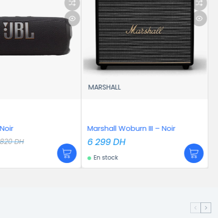
ARSHALL
JBL
LIMITED
rshall Woburn III – Noir
JBL Tune 520 – Noir
 299
DH
549
DH
En stock
En stock