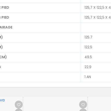
 PIED
125,7 X 122,5 X
 PIED
125,7 X 122,5 X
AIRAGE
M)
125.7
M)
122.5
(CM)
49.5
G
22.9
1 AN