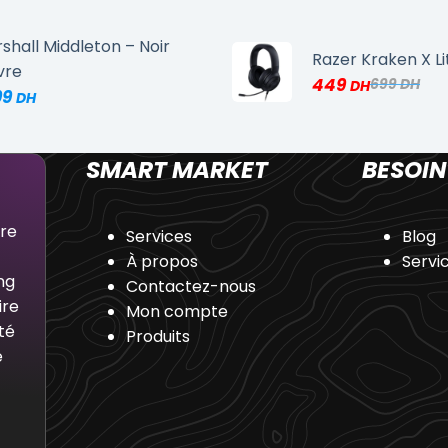
shall Middleton – Noir
Razer Kraken X Li
vre
449
699
99
SMART MARKET
BESOIN
dre
Services
Blog
À propos
Servi
ng
Contactez-nous
ire
Mon compte
té
Produits
e