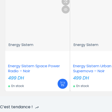
Energy Sistem
MARSHALL
 Power
Energy Sistem Urban Box
Marshall Emb
Supernova – Noir
1 999
DH
499
DH
En stock
En stock
C’est tendance !