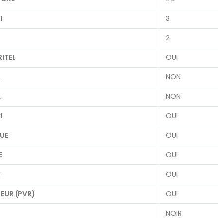
I
3
2
RITEL
OUI
A
NON
A
NON
I
OUI
QUE
OUI
E
OUI
H
OUI
EUR (PVR)
OUI
NOIR