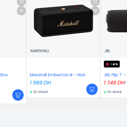
JBL
M
-4%
erton III – Noir
JBL Flip 7 – Noir
Ma
1 749
DH
6
1 820
DH
En stock