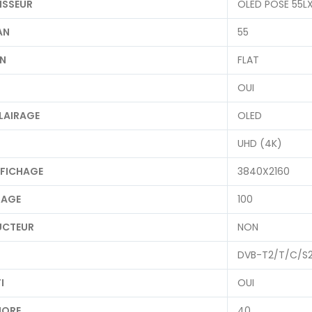
ISSEUR
OLED POSE 55L
AN
55
AN
FLAT
OUI
LAIRAGE
OLED
UHD (4K)
FFICHAGE
3840X2160
IMAGE
100
UCTEUR
NON
DVB-T2/T/C/S
I
OUI
NORE
40