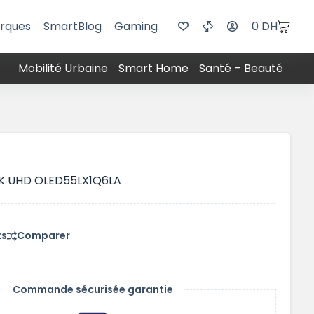
rques
SmartBlog
Gaming
0
DH
Mobilité Urbaine
Smart Home
Santé – Beauté
K UHD OLED55LX1Q6LA
ts
Comparer
Commande sécurisée garantie