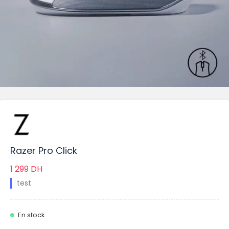
Razer Pro Click
1 299
DH
test
En stock