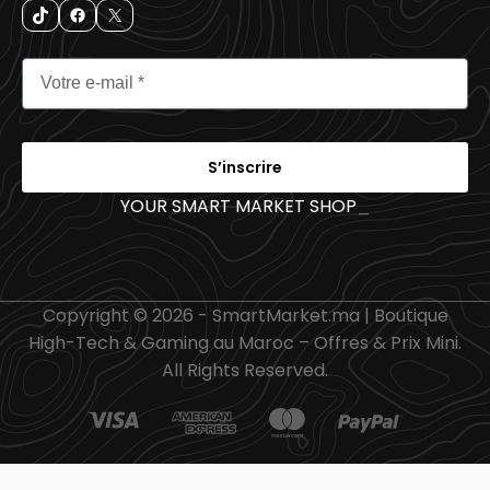
S’inscrire
YOUR SMART MARKET SHOP
_
Copyright © 2026 - SmartMarket.ma | Boutique
High-Tech & Gaming au Maroc – Offres & Prix Mini.
All Rights Reserved.
Razer Pro Click