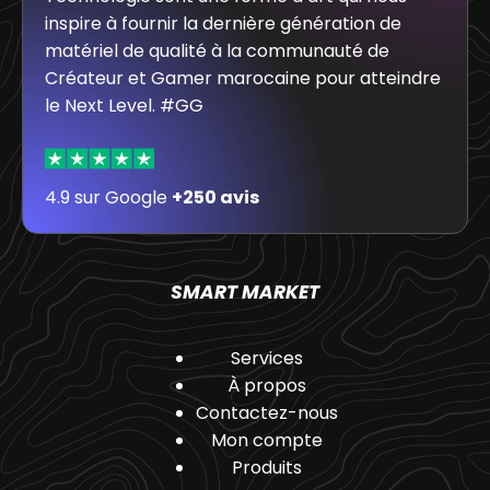
inspire à fournir la dernière génération de
matériel de qualité à la communauté de
Créateur et Gamer marocaine pour atteindre
le Next Level. #GG
4.9 sur Google
+250 avis
SMART MARKET
Services
À propos
Contactez-nous
Mon compte
Produits