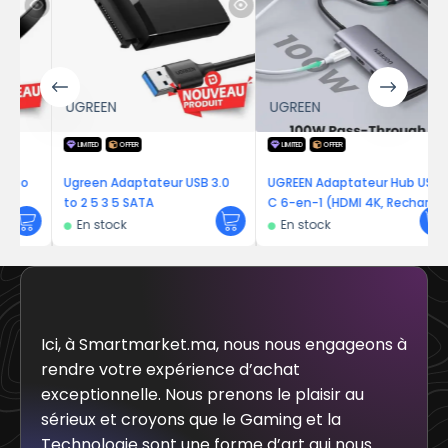
UGREEN
UGREEN
LIMITED
OFFER
LIMITED
OFFER
o
Ugreen Adaptateur USB 3.0
UGREEN Adaptateur Hub USB
to 2 5 3 5 SATA
C 6-en-1 (HDMI 4K, Recharge
PD 100W)
En stock
En stock
Ici, à Smartmarket.ma, nous nous engageons à
rendre votre expérience d’achat
exceptionnelle. Nous prenons le plaisir au
sérieux et croyons que le Gaming et la
Technologie sont une forme d’art qui nous