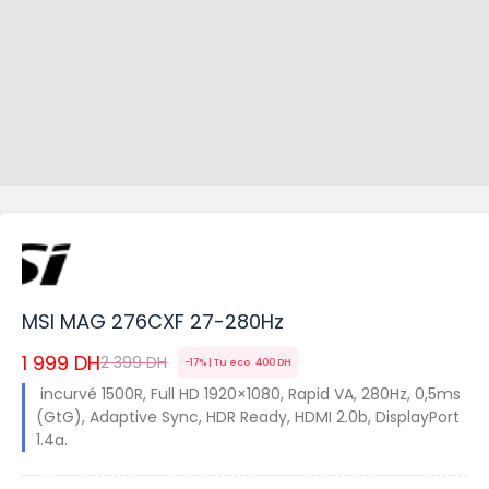
MSI MAG 276CXF 27-280Hz
1 999
DH
2 399
DH
-17% | Tu eco
400
DH
incurvé 1500R, Full HD 1920×1080, Rapid VA, 280Hz, 0,5ms
(GtG), Adaptive Sync, HDR Ready, HDMI 2.0b, DisplayPort
1.4a.