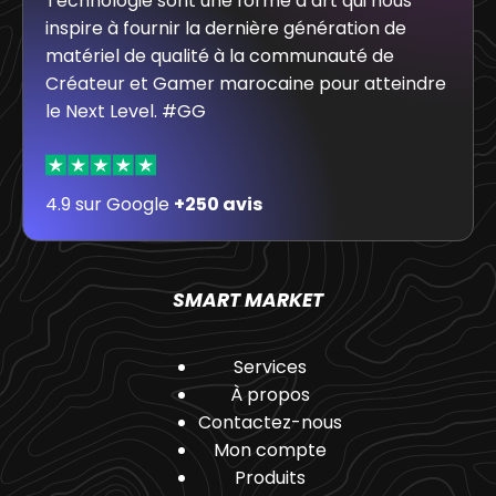
Technologie sont une forme d’art qui nous
inspire à fournir la dernière génération de
matériel de qualité à la communauté de
Créateur et Gamer marocaine pour atteindre
le Next Level. #GG
4.9 sur Google
+250 avis
SMART MARKET
Services
À propos
Contactez-nous
Mon compte
Produits