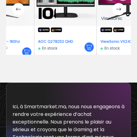
ViewSonic
LIMITED
OFFER
LIMITED
OFFER
hz
AOC Q27B2S2 QHD
ViewSonic VX2428J
En stock
En stock
Ici, à Smartmarket.ma, nous nous engageons à
rendre votre expérience d’achat
exceptionnelle. Nous prenons le plaisir au
sérieux et croyons que le Gaming et la