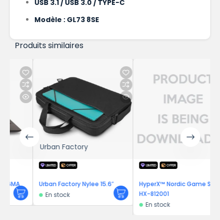
USB 3.1 / USB 3.0 / TYPE-C
Modèle : GL73 8SE
Produits similaires
Urban Factory
LIMITED
OFFER
LIMITED
OFFER
MA
Urban Factory Nylee 15.6″
HyperX™ Nordic Game Supply
HX-812001
En stock
En stock