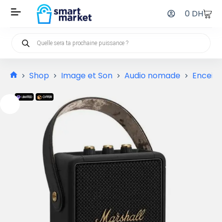
0
DH
Shop
Image et Son
Audio nomade
Enceint
LIMITED
OFFER