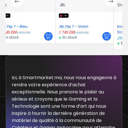
JBL
Energy Sistem
-4%
JBL Flip 7 – Violet
Energy Sistem Style 3 –
Stone
1 749
DH
1 820
DH
En stock
299
DH
En stock
Ici, à Smartmarket.ma, nous nous engageons à
rendre votre expérience d’achat
exceptionnelle. Nous prenons le plaisir au
sérieux et croyons que le Gaming et la
Technologie sont une forme d’art qui nous
inspire à fournir la dernière génération de
matériel de qualité à la communauté de
Créateur et Gamer marocaine pour atteindre