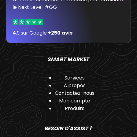
le Next Level. #GG
4.9 sur Google
+250 avis
SMART MARKET
Services
À propos
Contactez-nous
Mon compte
Produits
BESOIN D'ASSIST ?