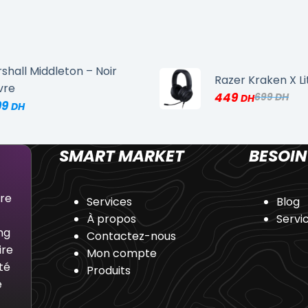
shall Middleton – Noir
Razer Kraken X Li
vre
449
699
99
SMART MARKET
BESOIN
dre
Services
Blog
À propos
Servi
ng
Contactez-nous
ire
Mon compte
té
Produits
e