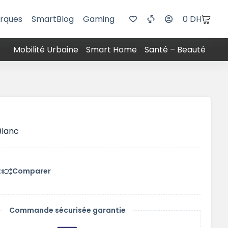
rques
SmartBlog
Gaming
0
DH
Mobilité Urbaine
Smart Home
Santé – Beauté
Blanc
ts
Comparer
Commande sécurisée garantie