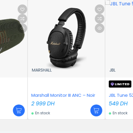
MARSHALL
JBL
LIMITED
Marshall Monitor III ANC – Noir
JBL Tune 5
2 999
DH
549
DH
En stock
En stock