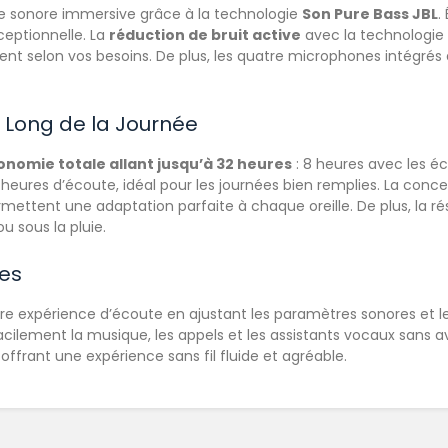
e sonore immersive grâce à la technologie
Son Pure Bass JBL
.
ceptionnelle. La
réduction de bruit active
avec la technologie 
nt selon vos besoins. De plus, les quatre microphones intégrés
 Long de la Journée
onomie totale allant jusqu’à 32 heures
: 8 heures avec les é
 heures d’écoute, idéal pour les journées bien remplies. La conc
ttent une adaptation parfaite à chaque oreille. De plus, la rési
u sous la pluie.
ves
otre expérience d’écoute en ajustant les paramètres sonores et 
acilement la musique, les appels et les assistants vocaux sans avo
offrant une expérience sans fil fluide et agréable.