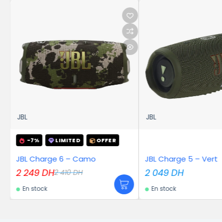
JBL
JBL
-7%
LIMITED
OFFER
JBL Charge 6 – Camo
JBL Charge 5 – Vert
2 249
DH
2 049
DH
2 410
DH
En stock
En stock