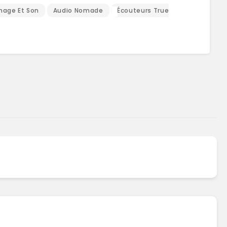
mage Et Son
Audio Nomade
Écouteurs True