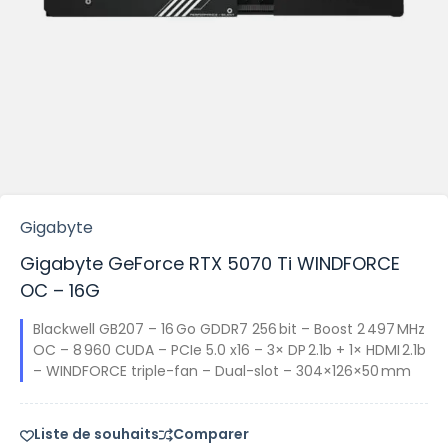
Gigabyte
Gigabyte GeForce RTX 5070 Ti WINDFORCE
OC – 16G
Blackwell GB207 – 16 Go GDDR7 256 bit – Boost 2 497 MHz
OC – 8 960 CUDA – PCIe 5.0 x16 – 3× DP 2.1b + 1× HDMI 2.1b
– WINDFORCE triple-fan – Dual-slot – 304×126×50 mm
Liste de souhaits
Comparer