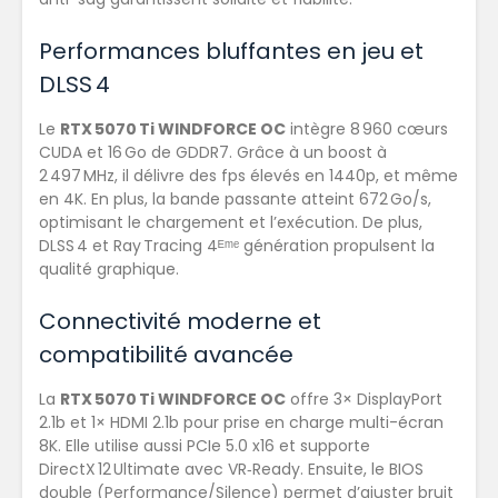
Performances bluffantes en jeu et
DLSS 4
Le
RTX 5070 Ti WINDFORCE OC
intègre 8 960 cœurs
CUDA et 16 Go de GDDR7. Grâce à un boost à
2 497 MHz, il délivre des fps élevés en 1440p, et même
en 4K. En plus, la bande passante atteint 672 Go/s,
optimisant le chargement et l’exécution. De plus,
DLSS 4 et Ray Tracing 4ᴱᵐᵉ génération propulsent la
qualité graphique.
Connectivité moderne et
compatibilité avancée
La
RTX 5070 Ti WINDFORCE OC
offre 3× DisplayPort
2.1b et 1× HDMI 2.1b pour prise en charge multi-écran
8K. Elle utilise aussi PCIe 5.0 x16 et supporte
DirectX 12 Ultimate avec VR‑Ready. Ensuite, le BIOS
double (Performance/Silence) permet d’ajuster bruit