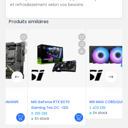
et refroidissement selon vos besoins.
Produits similaires
WK
MSI GeForce RTX 5070
MSI MAG CORELIQUID C280
Gaming Trio OC -12G
1 459
DH
En stock
9 399
DH
En stock