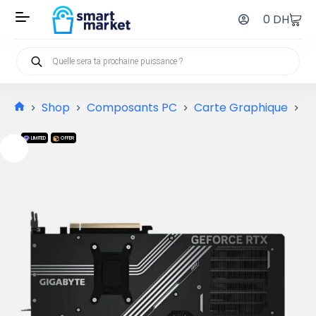
0
DH
Shop
Composants PC
Carte Graphique
G
LIMITED
OFFER