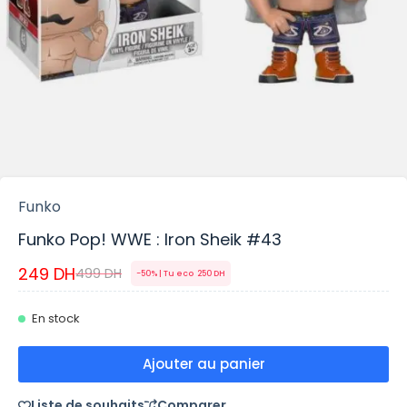
Funko
Funko Pop! WWE : Iron Sheik #43
249
DH
499
DH
-50% | Tu eco
250
DH
En stock
Ajouter au panier
Liste de souhaits
Comparer