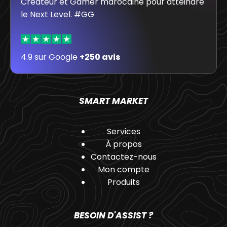
Créateur et Gamer marocaine pour atteindre
le Next Level. #GG
4.9 sur Google
+250 avis
SMART MARKET
Services
À propos
Contactez-nous
Mon compte
Produits
BESOIN D'ASSIST ?