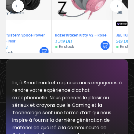
JBL
LIMITED
Power
Razer Kraken Kitty V2 – Rose
JBL Tune 520 – Noir
1 349
DH
549
DH
En stock
En stock
Ici, à Smartmarket.ma, nous nous engageons à
rendre votre expérience d’achat
exceptionnelle. Nous prenons le plaisir au
sérieux et croyons que le Gaming et la
Technologie sont une forme d’art qui nous
inspire à fournir la dernière génération de
matériel de qualité à la communauté de