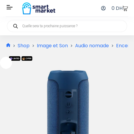
0
DH
Shop
Image et Son
Audio nomade
Enceint
LIMITED
OFFER