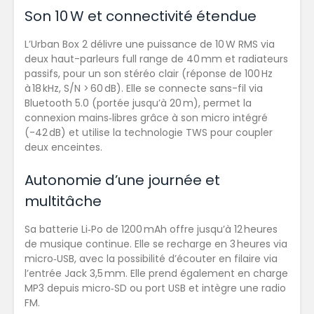
Son 10 W et connectivité étendue
L’Urban Box 2 délivre une puissance de 10 W RMS via
deux haut-parleurs full range de 40 mm et radiateurs
passifs, pour un son stéréo clair (réponse de 100 Hz
à 18 kHz, S/N > 60 dB). Elle se connecte sans-fil via
Bluetooth 5.0 (portée jusqu’à 20 m), permet la
connexion mains‑libres grâce à son micro intégré
(-42 dB) et utilise la technologie TWS pour coupler
deux enceintes.
Autonomie d’une journée et
multitâche
Sa batterie Li‑Po de 1200 mAh offre jusqu’à 12 heures
de musique continue. Elle se recharge en 3 heures via
micro‑USB, avec la possibilité d’écouter en filaire via
l’entrée Jack 3,5 mm. Elle prend également en charge
MP3 depuis micro‑SD ou port USB et intègre une radio
FM.