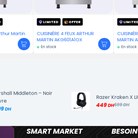
LIMITED
OFFER
LIMITED
hur Martin
CUISINIÈRE 4 FEUX ARTHUR
CUISINIÈRE
MARTIN AKG601A1OX
MARTIN A
En stock
En stock
shall Middleton – Noir
Razer Kraken X Li
vre
449
699
99
SMART MARKET
BESOIN