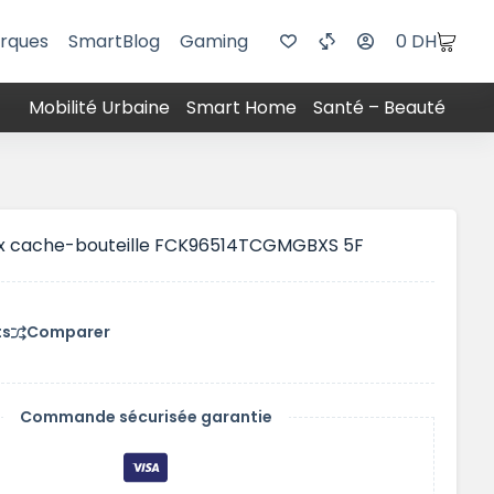
rques
SmartBlog
Gaming
0
DH
Mobilité Urbaine
Smart Home
Santé – Beauté
eux cache-bouteille FCK96514TCGMGBXS 5F
ts
Comparer
Commande sécurisée garantie