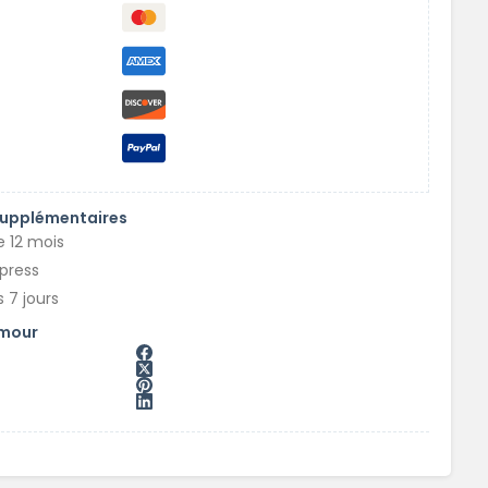
supplémentaires
e 12 mois
xpress
 7 jours
amour