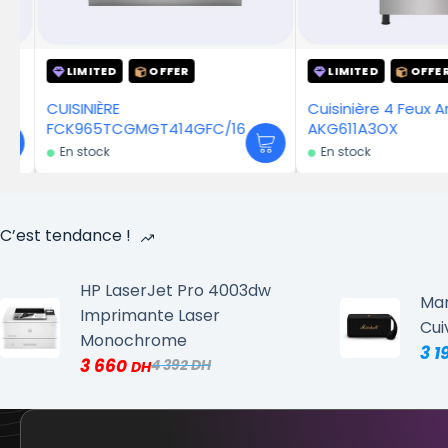
LIMITED
OFFER
LIMITED
OFFER
CUISINIÈRE
Cuisinière 4 Feux Art
FCK965TCGMGT414GFC/16
AKG611A3OX
En stock
En stock
C’est tendance !
HP LaserJet Pro 4003dw
Mar
Imprimante Laser
Cui
Monochrome
3 1
3 660
4 392