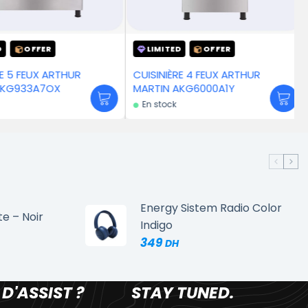
OFFER
LIMITED
OFFER
 5 FEUX ARTHUR
CUISINIÈRE 4 FEUX ARTHUR
KG933A7OX
MARTIN AKG6000A1Y
En stock
Energy Sistem Radio Color
te – Noir
Indigo
349
 D'ASSIST ?
STAY TUNED.