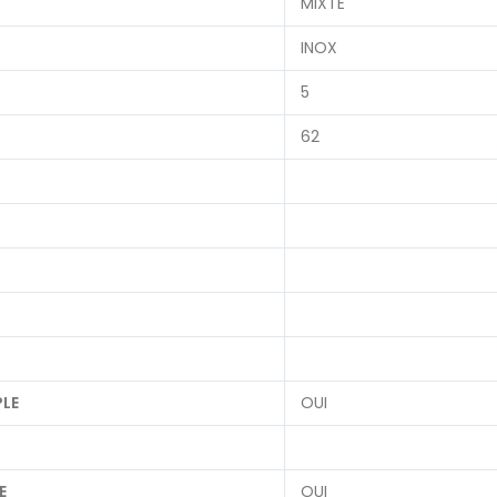
MIXTE
INOX
5
62
LE
OUI
E
OUI