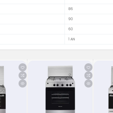
86
90
60
1 AN