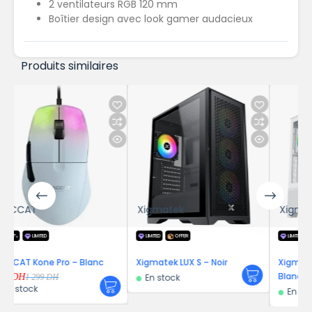
2 ventilateurs RGB 120 mm
Boîtier design avec look gamer audacieux
Produits similaires
Xigmatek
Xigmatek
LIMITED
OFFER
LIMITED
OFFER
ro – Blanc
Xigmatek LUX S – Noir
Xigmatek Endorphin 
Blanc
En stock
En stock