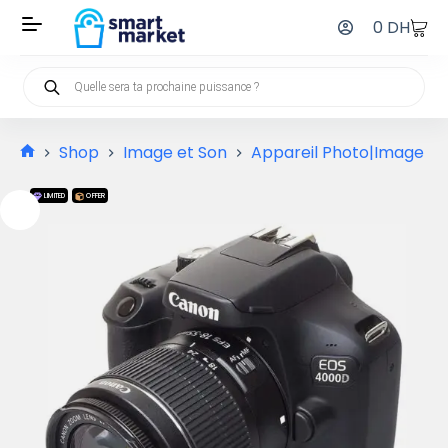
0
DH
Shop
Image et Son
Appareil Photo|Image et
LIMITED
OFFER