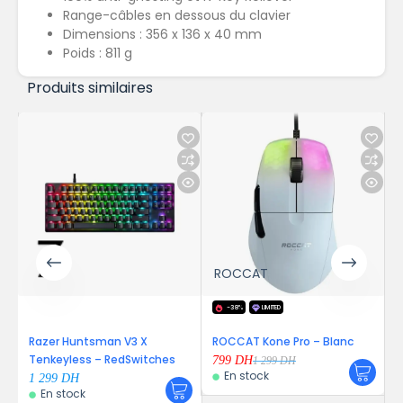
Range-câbles en dessous du clavier
Dimensions : 356 x 136 x 40 mm
Poids : 811 g
Produits similaires
ROCCAT
Energy Sistem
-38%
LIMITED
-57%
LIMITED
OFFER
man V3 X
ROCCAT Kone Pro – Blanc
Energy Sistem ESG
– RedSwitches
Kompact RGB
799
DH
1 299
DH
En stock
199
DH
459
DH
En stock