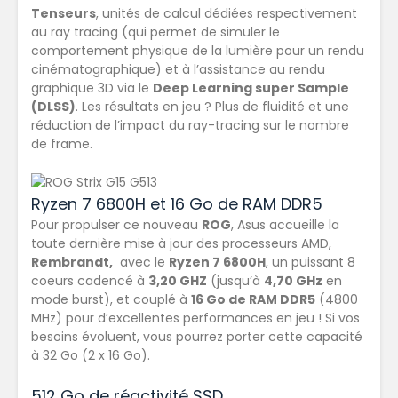
Tenseurs
, unités de calcul dédiées respectivement
au ray tracing (qui permet de simuler le
comportement physique de la lumière pour un rendu
cinématographique) et à l’assistance au rendu
graphique 3D via le
Deep Learning super Sample
(DLSS)
. Les résultats en jeu ? Plus de fluidité et une
réduction de l’impact du ray-tracing sur le nombre
de frame.
Ryzen 7 6800H et 16 Go de RAM DDR5
Pour propulser ce nouveau
ROG
, Asus accueille la
toute dernière mise à jour des processeurs AMD,
Rembrandt,
avec le
Ryzen 7 6800H
, un puissant 8
coeurs cadencé à
3,20 GHZ
(jusqu’à
4,70 GHz
en
mode burst), et couplé à
16 Go de RAM DDR5
(4800
MHz) pour d’excellentes performances en jeu ! Si vos
besoins évoluent, vous pourrez porter cette capacité
à 32 Go (2 x 16 Go).
512 Go de réactivité SSD