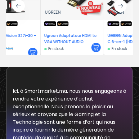
UGREEN
UGREEN
LIMITED
OFFER
LIMITED
OFFER
30 –
Ugreen Adaptateur HDMI to
UGREEN Adaptateur Hub USB-
VGA WITHOUT AUDIO
C 6-en-1 (HDMI 4K@30Hz, PD
100W)
En stock
En stock
Ici, à Smartmarket.ma, nous nous engageons à
rendre votre expérience d’achat
exceptionnelle. Nous prenons le plaisir au
sérieux et croyons que le Gaming et la
Technologie sont une forme d’art qui nous
inspire à fournir la dernière génération de
matériel de qualité à la communauté de