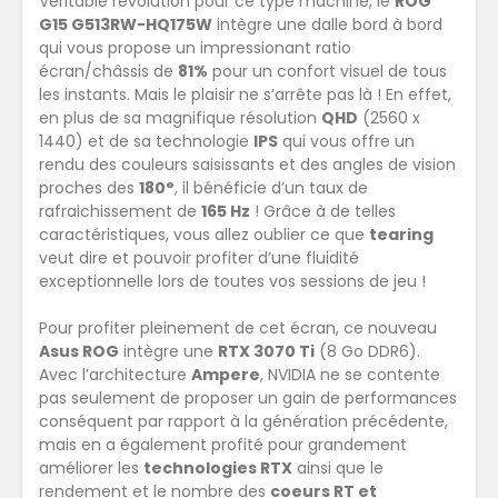
Véritable révolution pour ce type machine, le
ROG
G15 G513RW-HQ175W
intègre une dalle bord à bord
qui vous propose un impressionant ratio
écran/châssis de
81%
pour un confort visuel de tous
les instants. Mais le plaisir ne s’arrête pas là ! En effet,
en plus de sa magnifique résolution
QHD
(2560 x
1440) et de sa technologie
IPS
qui vous offre un
rendu des couleurs saisissants et des angles de vision
proches des
180°
, il bénéficie d’un taux de
rafraichissement de
165 Hz
! Grâce à de telles
caractéristiques, vous allez oublier ce que
tearing
veut dire et pouvoir profiter d’une fluidité
exceptionnelle lors de toutes vos sessions de jeu !
Pour profiter pleinement de cet écran, ce nouveau
Asus ROG
intègre une
RTX 3070 Ti
(8 Go DDR6).
Avec l’architecture
Ampere
, NVIDIA ne se contente
pas seulement de proposer un gain de performances
conséquent par rapport à la génération précédente,
mais en a également profité pour grandement
améliorer les
technologies RTX
ainsi que le
rendement et le nombre des
coeurs RT et