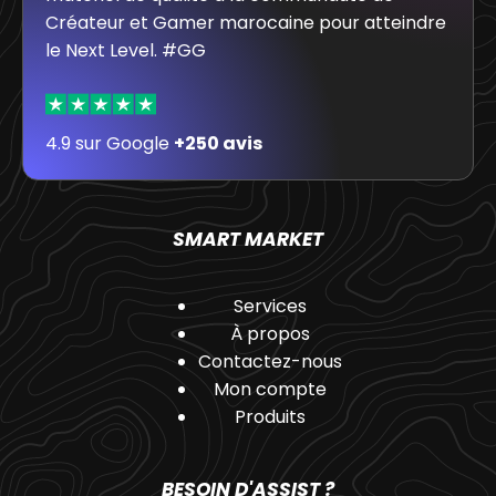
Créateur et Gamer marocaine pour atteindre
le Next Level. #GG
4.9 sur Google
+250 avis
SMART MARKET
Services
À propos
Contactez-nous
Mon compte
Produits
BESOIN D'ASSIST ?