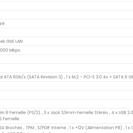
gré
ltek GbE LAN
1000 Mbps
ial ATA 6Gb/s (SATA Revision 3) , 1 x M.2 – PCI-E 3.0 4x + SATA 6 G
iDin 6 Femelle (PS/2) , 3 x Jack 3,5mm Femelle Stéréo , 4 x USB 2.0 
45 Femelle
24 Broches , TPM , S/PDIF interne , 1 x +12V (Alimentation P8) , 1 x