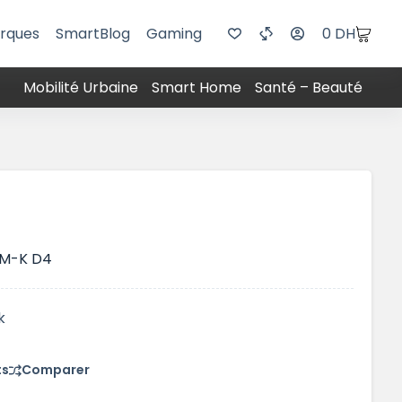
rques
SmartBlog
Gaming
0
DH
Mobilité Urbaine
Smart Home
Santé – Beauté
0M-K D4
k
ts
Comparer