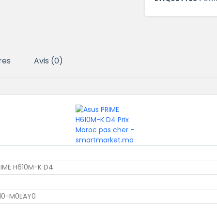
res
Avis (0)
RIME H610M-K D4
10-M0EAY0