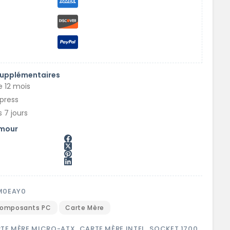
supplémentaires
e 12 mois
xpress
 7 jours
amour
M0EAY0
omposants PC
Carte Mère
TE MÈRE MICRO-ATX
,
CARTE MÈRE INTEL
,
SOCKET 1700