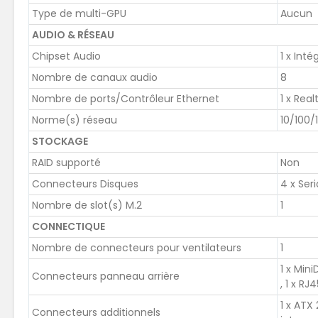
Type de multi-GPU
Aucun
AUDIO & RÉSEAU
Chipset Audio
1 x Inté
Nombre de canaux audio
8
Nombre de ports/Contrôleur Ethernet
1 x Rea
Norme(s) réseau
10/100/
STOCKAGE
RAID supporté
Non
Connecteurs Disques
4 x Ser
Nombre de slot(s) M.2
1
CONNECTIQUE
Nombre de connecteurs pour ventilateurs
1
1 x Min
Connecteurs panneau arrière
, 1 x RJ
1 x ATX 
Connecteurs additionnels