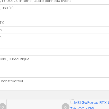
 , 1 x USB 2.0 interne , Audio panneau avant
, USB 3.0
ATX
m
m
dia , Bureautique
 constructeur