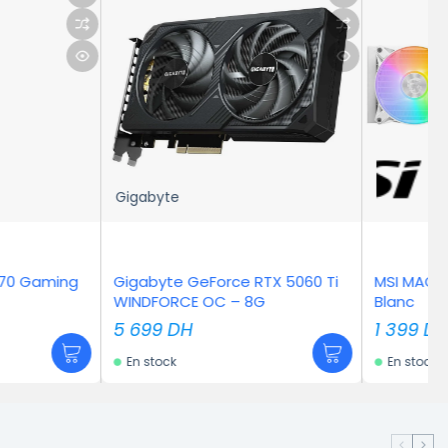
e
e GeForce RTX 5060 Ti
MSI MAG Coreliquid E240 –
RCE OC – 8G
Blanc
DH
1 399
DH
k
En stock