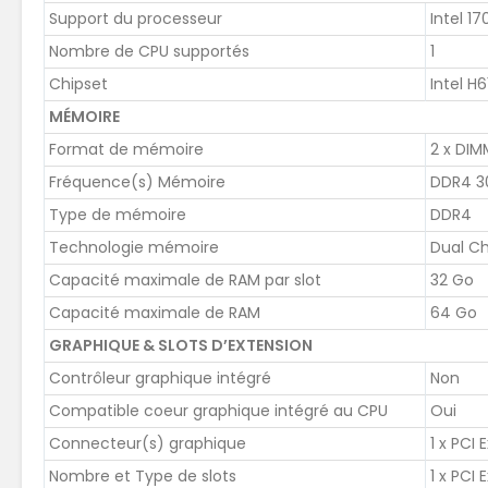
Support du processeur
Intel 17
Nombre de CPU supportés
1
Chipset
Intel H
MÉMOIRE
Format de mémoire
2 x DIM
Fréquence(s) Mémoire
DDR4 30
Type de mémoire
DDR4
Technologie mémoire
Dual C
Capacité maximale de RAM par slot
32 Go
Capacité maximale de RAM
64 Go
GRAPHIQUE & SLOTS D’EXTENSION
Contrôleur graphique intégré
Non
Compatible coeur graphique intégré au CPU
Oui
Connecteur(s) graphique
1 x PCI 
Nombre et Type de slots
1 x PCI 