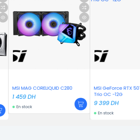
Gigabyt
UID C280
MSI GeForce RTX 5070 Gaming
Gigabyt
Trio OC -12G
WINDFO
9 399
DH
5 699
En stock
En stoc