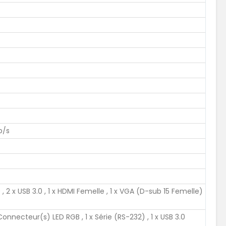
b/s
, 2 x USB 3.0 , 1 x HDMI Femelle , 1 x VGA (D-sub 15 Femelle)
 Connecteur(s) LED RGB , 1 x Série (RS-232) , 1 x USB 3.0