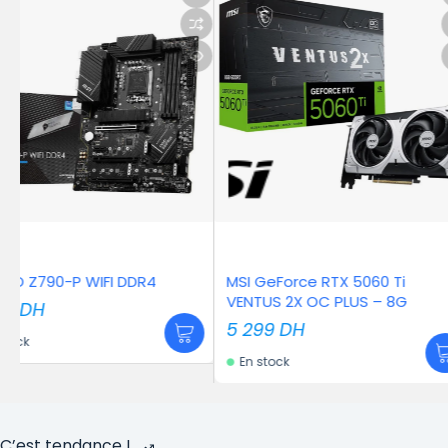
MSI GeForce RTX 5060 Ti
MSI MAG CORELIQ
VENTUS 2X OC PLUS – 8G
1 459
DH
5 299
DH
En stock
En stock
C’est tendance !