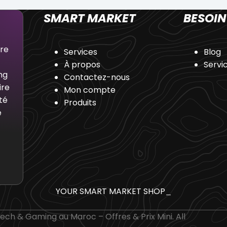
SMART MARKET
BESOIN
dre
Services
Blog
À propos
Servi
ng
Contactez-nous
ire
Mon compte
té
Produits
e
YOUR SMART MARKET SHOP
_
ch & Gaming au Maroc – Offres & Prix Mini. All