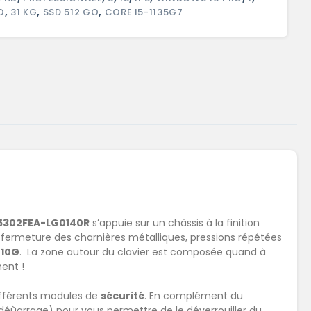
O
,
31 KG
,
SSD 512 GO
,
CORE I5-1135G7
B5302FEA-LG0140R
s’appuie sur un châssis à la finition
e/fermeture des charnières métalliques, pressions répétées
810G
. La zone autour du clavier est composée quand à
ment !
fférents modules de
sécurité
. En complément du
éùarrage) pour vous permettre de le déverrouiller du