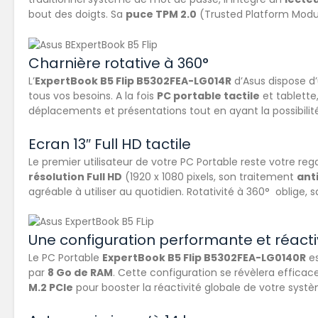
bout des doigts. Sa
puce TPM 2.0
(Trusted Platform Modu
Charnière rotative à 360°
L’
ExpertBook B5 Flip B5302FEA-LG014R
d’Asus dispose d
tous vos besoins. A la fois
PC portable tactile
et tablette,
déplacements et présentations tout en ayant la possibilité 
Ecran 13″ Full HD tactile
Le premier utilisateur de votre PC Portable reste votre re
résolution Full HD
(1920 x 1080 pixels, son traitement
ant
agréable à utiliser au quotidien. Rotativité à 360° oblige, 
Une configuration performante et réact
Le PC Portable
ExpertBook B5 Flip B5302FEA-LG0140R
es
par
8 Go de RAM
. Cette configuration se révèlera effic
M.2 PCIe
pour booster la réactivité globale de votre sys