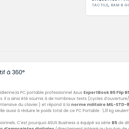
TACTILE
,
RAM 8 G
if à 360°
dienne.la PC portable professionnel Asus
ExpertBook B5 Flip 
s. Il a ainsi été soumis à de nombreux tests (cycles d’ouvertur
 intensive du clavier.) et répond à la
norme militaire MIL-STD-
 aussi à réduire le poids total de ce PC Portable : 1,31 kg seule
sionnels. C’est pourquoi ASUS Business a équipé sa série
B5
de di
r d’empreintes digitales
(directement intégré au bouton de d