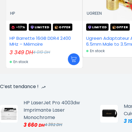
UGREEN
D-LINK
OFFER
LIMITED
OFFER
R4 2400
Ugreen Adaptateur Audio
D-LINK ADS
6.5mm Male to 3.5mm Female
299
DH
En stock
En stock
C’est tendance !
HP LaserJet Pro 4003dw
Mar
Imprimante Laser
Cui
Monochrome
3 1
3 660
4 392