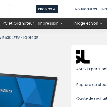
Nouveautés
Ma
PROMOS 🔥
PC et Ordinateur
Impression
Image et Son
ip B5302FEA-LG0140R
ASUS ExpertBoo
Rupture de stoc
Liste de souhai