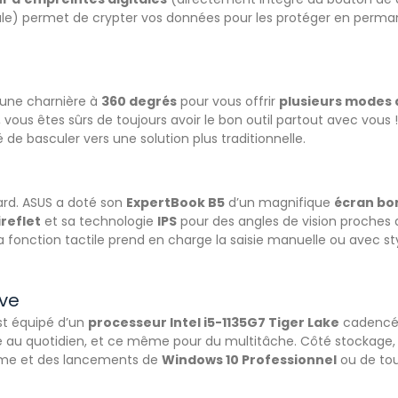
le) permet de crypter vos données pour les protéger en perma
’une charnière à
360 degrés
pour vous offrir
plusieurs modes d
 vous êtes sûrs de toujours avoir le bon outil partout avec vous !
de basculer vers une solution plus traditionnelle.
gard. ASUS a doté son
ExpertBook B5
d’un magnifique
écran bo
ireflet
et sa technologie
IPS
pour des angles de vision proches
sa fonction tactile prend en charge la saisie manuelle ou avec sty
ive
t équipé d’un
processeur Intel i5-1135G7 Tiger Lake
cadencé
ace au quotidien, et ce même pour du multitâche. Côté stockage
tème et des lancements de
Windows 10 Professionnel
ou de to