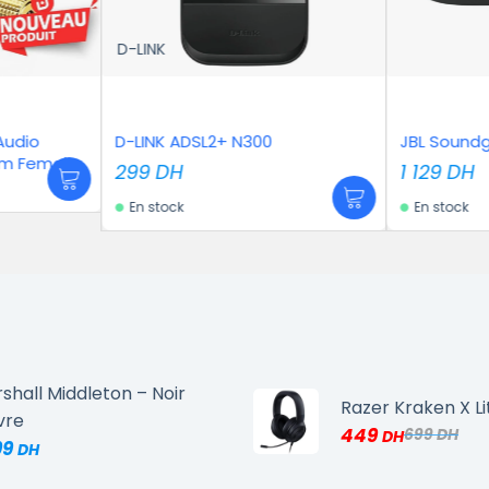
L2+ N300
JBL Soundgear Sense – Noir
1 129
DH
En stock
shall Middleton – Noir
Razer Kraken X Li
vre
449
699
99