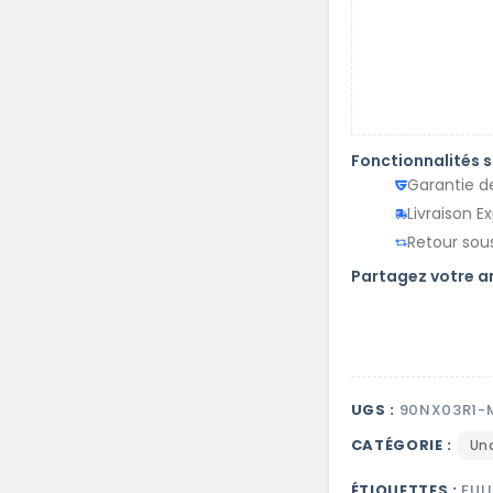
Fonctionnalités 
Garantie d
Livraison E
Retour sous
Partagez votre 
UGS :
90NX03R1-
CATÉGORIE :
Un
ÉTIQUETTES :
FUL