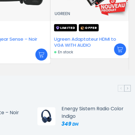
UGREEN
HP
LIMITED
OFFER
-17%
Ugreen Adaptateur HDMI to
HP Barrette 16GB DDR4 24
VGA WITH AUDIO
MHz – Mémoire
En stock
3 349
DH
4 019
DH
En stock
Energy Sistem Radio Color
te – Noir
Indigo
349