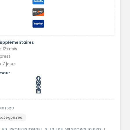
supplémentaires
e 12 mois
xpress
 7 jours
amour
M01620
categorized
L HD
,
PROFESSIONNEL
,
3
,
13
,
IPS
,
WINDOWS 10 PRO
,
1
,