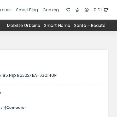
rques
SmartBlog
Gaming
0
DH
Mobilité Urbaine
Smart Home
Santé – Beauté
k B5 Flip B5302FEA-LG0140R
k
ts
Comparer